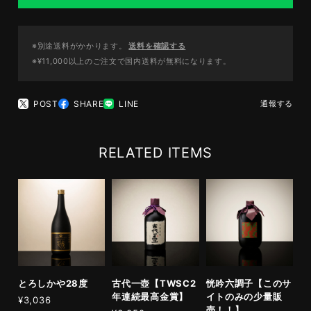
※別途送料がかかります。
送料を確認する
※¥11,000以上のご注文で国内送料が無料になります。
POST
SHARE
LINE
通報する
RELATED ITEMS
とろしかや28度
古代一壺【TWSC2
恍吟六調子【このサ
年連続最高金賞】
イトのみの少量販
¥3,036
売！！】