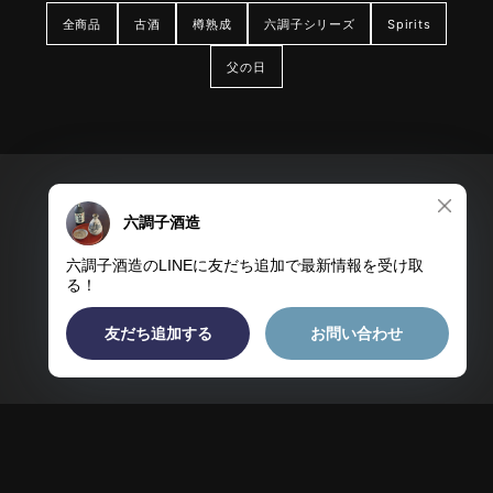
全商品
古酒
樽熟成
六調子シリーズ
Spirits
父の日
プライバシーポリシー
特定商取引法に基づく表記
会員規約
© 焼酎のギフトには六調子 海外で三ッ星獲得 平均12年以上熟成させる焼酎
蔵 お取り寄せ可能限定品多数