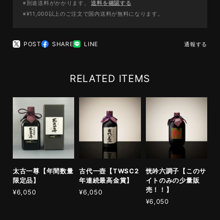
※別途送料がかかります。
送料を確認する
※¥11,000以上のご注文で国内送料が無料になります。
POST
SHARE
LINE
通報する
RELATED ITEMS
太古一尊【年間数量
古代一壺【TWSC2
恍吟六調子【このサ
限定品】
年連続最高金賞】
イトのみの少量販
売！！】
¥6,050
¥6,050
¥6,050