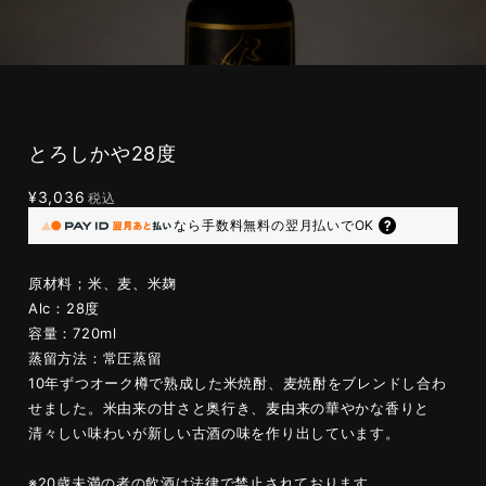
とろしかや28度
¥3,036
税込
なら
手数料無料の
翌月払いでOK
原材料；米、麦、米麹
Alc：28度
容量：720ml
蒸留方法：常圧蒸留
10年ずつオーク樽で熟成した米焼酎、麦焼酎をブレンドし合わ
せました。米由来の甘さと奥行き、麦由来の華やかな香りと
清々しい味わいが新しい古酒の味を作り出しています。
※20歳未満の者の飲酒は法律で禁止されております。