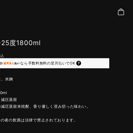
25度1800ml
税込
なら
手数料無料の
翌月払いでOK
米、米麹
度
0ml
：減圧蒸留
の減圧蒸留米焼酎、香り優しく澄み切った味わい。
満の者の飲酒は法律で禁止されております。