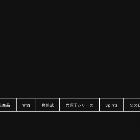
全商品
古酒
樽熟成
六調子シリーズ
Spirits
父の