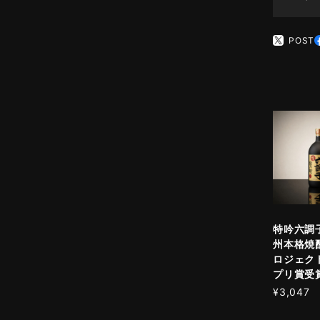
POST
特吟六調子
州本格焼
ロジェク
プリ賞受
¥3,047