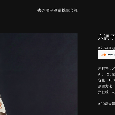
六調子
¥2,640
原材料；
Alc：25
容量：180
蒸留方法
弊社唯一
※20歳未