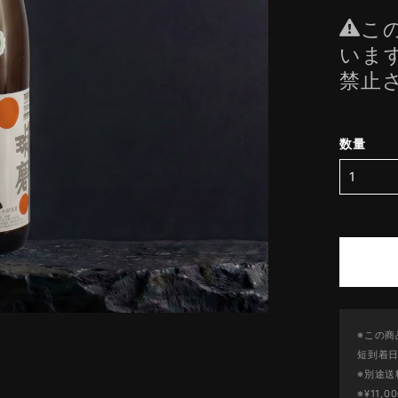
こ
いま
禁止
数量
※この商
短到着
※別途送
※¥11