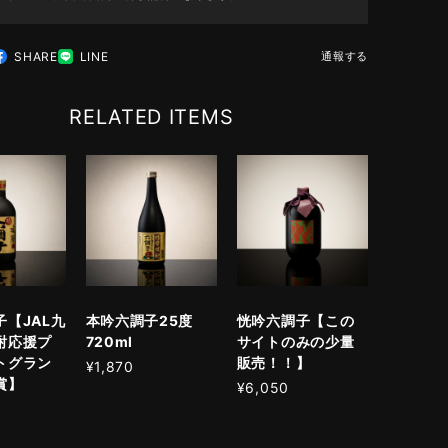
SHARE
LINE
通報する
RELATED ITEMS
【JAL九
本吟六調子25度
恍吟六調子【この
酎応援プ
720ml
サイトのみの少量
トグラン
販売！！】
¥1,870
賞】
¥6,050