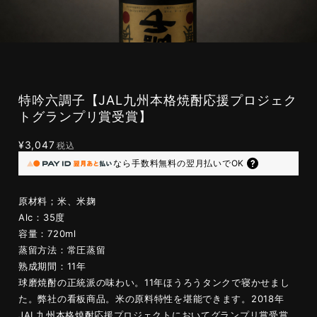
特吟六調子【JAL九州本格焼酎応援プロジェク
トグランプリ賞受賞】
¥3,047
税込
なら
手数料無料の
翌月払いでOK
原材料；米、米麹
Alc：35度
容量：720ml
蒸留方法：常圧蒸留
熟成期間：11年
球磨焼酎の正統派の味わい。11年ほうろうタンクで寝かせまし
た。弊社の看板商品。米の原料特性を堪能できます。2018年
JAL九州本格焼酎応援プロジェクトにおいてグランプリ賞受賞。