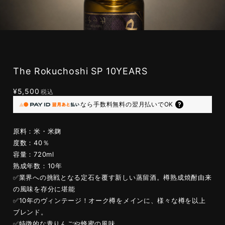
The Rokuchoshi SP 10YEARS
¥5,500
税込
なら
手数料無料の
翌月払いでOK
原料：米・米麹
度数：40％
容量：720ml
熟成年数：10年
✅️業界への挑戦となる定石を覆す新しい蒸留酒。樽熟成焼酎由来
の風味を存分に堪能
✅️10年のヴィンテージ！オーク樽をメインに、様々な樽を以上
ブレンド。
✅️特徴的な青りんごや蜂蜜の風味